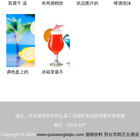
解读
双鹿干 温
布局酒精饮
饮品图片的
啤酒泡沫
州饮桌上的
料，可口可
商业价值与
隐藏在酒精
解压符
乐推酒精苏
应用分析
饮料中的秘
打水新品，
密科学
跨界战略谋
新变
调色盘上的
冰箱里最不
微醺 鸡尾
健康的六大
酒的自然色
食物 你中
调与感官美
招了吗？酒
学
精饮料也上
地址：河北省邢台市内丘县工业园区食品园景观大道南侧
榜
电话：0319-18**
Copyright © 2026
www.quewangtaijiu.com
酒精饮料
邢台市鹊王台酒业