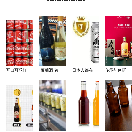
可口可乐打
葡萄酒 独
日本人都在
传承与创新
破125年传
一无二的碱
网购些什
醉鹅娘狮子
统 将在日
性酒精饮料
么？——日
歌歌柚子梅
本推出首款
本亚马逊
酒荣获“wfa
酒精饮料
2017年上
最佳酒与酒
半年销售排
精饮料
行榜解读
奖”之深度