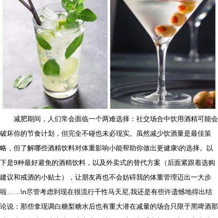
减肥期间，人们常会面临一个两难选择：社交场合中饮用酒精可能会
破坏你的节食计划，但完全不碰也未必现实。虽然减少饮酒量是最佳策
略，但了解哪些酒精饮料对体重影响小能帮助你做出更健康\的选择。以
下是9种最好避免的酒精饮料，以及外卖式的替代方案（后面紧跟着选购
建议和戒酒的小贴士），让朋友再也不会妨碍我的体重管理迈出一大步
啦……\n尽管考虑到现在很流行干性马天尼,我还是有些许遗憾地得出结
论说：那些拿现调白糖梨糖水后也有重大潜在减量的场合只限于黑啤酒那